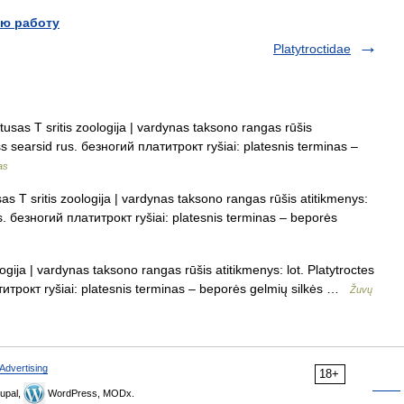
ю работу
Platytroctidae
usas T sritis zoologija | vardynas taksono rangas rūšis
ess searsid rus. безногий платитрокт ryšiai: platesnis terminas –
as
s T sritis zoologija | vardynas taksono rangas rūšis atitikmenys:
rus. безногий платитрокт ryšiai: platesnis terminas – beporės
ogija | vardynas taksono rangas rūšis atitikmenys: lot. Platytroctes
титрокт ryšiai: platesnis terminas – beporės gelmių silkės …
Žuvų
Advertising
18+
upal,
WordPress, MODx.