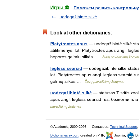
Игры ⚽
Поможем решить контрольну
uodegažibintė silkė
Look at other dictionaries:
Platytroctes apus
— uodegažibintė silkė stat
atitikmenys: lot. Platytroctes apus angl. legl
beporės gelmių silkės …
Žuvų pavadinimų žodyn
legless searsid
— uodegažibintė silkė statusa
lot. Platytroctes apus angl. legless searsid 
gelmių silkės …
Žuvų pavadinimų žodynas
uodegažibintė silkė
— statusas T sritis zool
apus angl. legless searsid rus. безногий пла
pavadinimų žodynas
© Academic, 2000-2026
Contact us:
Technical Support
,
Dictionaries export
, created on PHP,
Joomla,
Dr