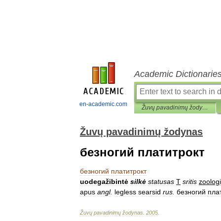
Academic Dictionarie
en-academic.com
Žuvų pavadinimų žodynas
Žuvų pavadinimų žodynas
безногий платитрокт
безногий
платитрокт
uodegažibintė
silkė
statusas
T
sritis
zoologi
apus
angl
.
legless
searsid
rus
.
безногий
пла
Žuvų
pavadinimų
žodynas
.
2005
.