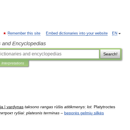
Remember this site
Embed dictionaries into your website
EN
s and Encyclopedias
Search!
Interpretations
ja
|
vardynas
taksono
rangas
rūšis
atitikmenys
:
lot
.
Platytroctes
титрокт
ryšiai
:
platesnis
terminas
–
beporės
gelmių
silkės